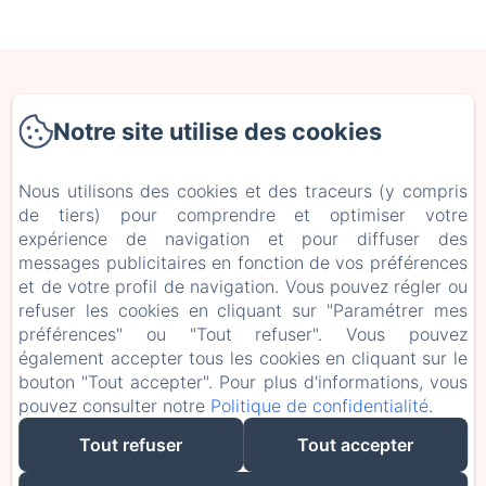
LES PRAIRIES DE LATRY
Notre site utilise des cookies
À LATRY,
16320 - RONSENAC,
Nous utilisons des cookies et des traceurs (y compris
0663711241
de tiers) pour comprendre et optimiser votre
CONTACTEZ NOUS
expérience de navigation et pour diffuser des
messages publicitaires en fonction de vos préférences
ACCUEIL
et de votre profil de navigation. Vous pouvez régler ou
CHAMBRES ET SUITES
refuser les cookies en cliquant sur "Paramétrer mes
CONTACT
préférences" ou "Tout refuser". Vous pouvez
également accepter tous les cookies en cliquant sur le
bouton "Tout accepter". Pour plus d'informations, vous
EN
FR
pouvez consulter notre
Politique de confidentialité
.
Tout refuser
Tout accepter
CRÉÉ PAR AMENITIZ