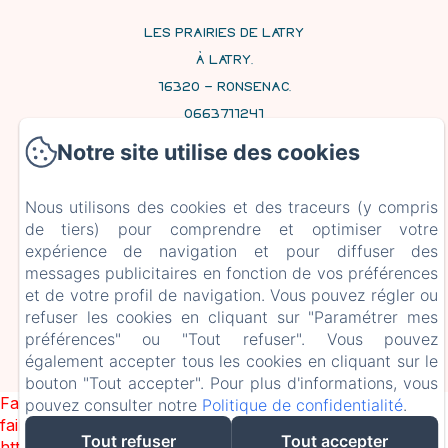
LES PRAIRIES DE LATRY
À LATRY,
16320 - RONSENAC,
0663711241
CONTACTEZ NOUS
Notre site utilise des cookies
ACCUEIL
Nous utilisons des cookies et des traceurs (y compris
CHAMBRES ET SUITES
de tiers) pour comprendre et optimiser votre
CONTACT
expérience de navigation et pour diffuser des
messages publicitaires en fonction de vos préférences
et de votre profil de navigation. Vous pouvez régler ou
EN
FR
refuser les cookies en cliquant sur "Paramétrer mes
préférences" ou "Tout refuser". Vous pouvez
également accepter tous les cookies en cliquant sur le
bouton "Tout accepter". Pour plus d'informations, vous
CRÉÉ PAR AMENITIZ
Failed to load BookingEngine/index: Loading chunk 93
pouvez consulter notre
Politique de confidentialité
.
failed. (missing:
Tout refuser
Tout accepter
https://d1cmur5l0xva3h.cloudfront.net/packs/93-