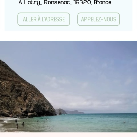
À Latry,, Ronsenac,, 16320, France
ALLER À L'ADRESSE
APPELEZ-NOUS